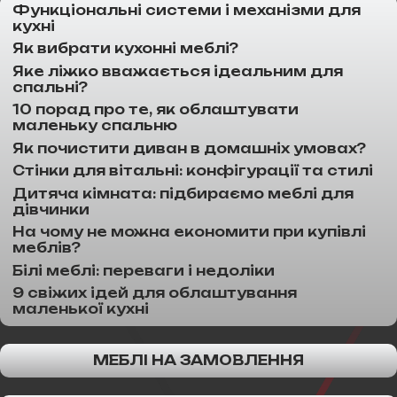
Функціональні системи і механізми для
кухні
Як вибрати кухонні меблі?
Яке ліжко вважається ідеальним для
спальні?
10 порад про те, як облаштувати
маленьку спальню
Як почистити диван в домашніх умовах?
Стінки для вітальні: конфігурації та стилі
Дитяча кімната: підбираємо меблі для
дівчинки
На чому не можна економити при купівлі
меблів?
Білі меблі: переваги і недоліки
9 свіжих ідей для облаштування
маленької кухні
МЕБЛІ НА ЗАМОВЛЕННЯ