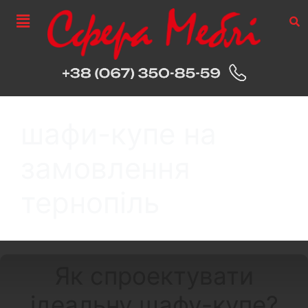
шафи-купе на
замовлення
тернопіль
Як спроектувати
ідеальну шафу-купе?