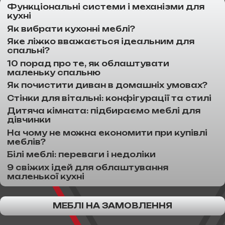
Функціональні системи і механізми для
кухні
Як вибрати кухонні меблі?
Яке ліжко вважається ідеальним для
спальні?
10 порад про те, як облаштувати
маленьку спальню
Як почистити диван в домашніх умовах?
Стінки для вітальні: конфігурації та стилі
Дитяча кімната: підбираємо меблі для
дівчинки
На чому не можна економити при купівлі
меблів?
Білі меблі: переваги і недоліки
9 свіжих ідей для облаштування
маленької кухні
МЕБЛІ НА ЗАМОВЛЕННЯ