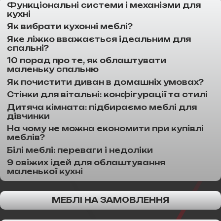
Функціональні системи і механізми для
кухні
Як вибрати кухонні меблі?
Яке ліжко вважається ідеальним для
спальні?
10 порад про те, як облаштувати
маленьку спальню
Як почистити диван в домашніх умовах?
Стінки для вітальні: конфігурації та стилі
Дитяча кімната: підбираємо меблі для
дівчинки
На чому не можна економити при купівлі
меблів?
Білі меблі: переваги і недоліки
9 свіжих ідей для облаштування
маленької кухні
МЕБЛІ НА ЗАМОВЛЕННЯ