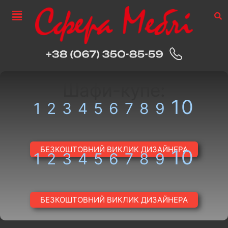
Шафи-купе:
10
1
2
3
4
5
6
7
8
9
БЕЗКОШТОВНИЙ ВИКЛИК ДИЗАЙНЕРА
10
1
2
3
4
5
6
7
8
9
БЕЗКОШТОВНИЙ ВИКЛИК ДИЗАЙНЕРА