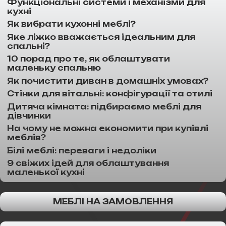
Функціональні системи і механізми для
кухні
Як вибрати кухонні меблі?
Яке ліжко вважається ідеальним для
спальні?
10 порад про те, як облаштувати
маленьку спальню
Як почистити диван в домашніх умовах?
Стінки для вітальні: конфігурації та стилі
Дитяча кімната: підбираємо меблі для
дівчинки
На чому не можна економити при купівлі
меблів?
Білі меблі: переваги і недоліки
9 свіжих ідей для облаштування
маленької кухні
МЕБЛІ НА ЗАМОВЛЕННЯ