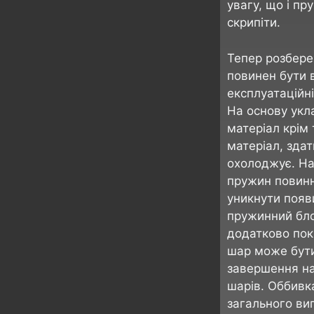
увагу, що і пр
скрипіти.
Тепер розбере
повинен бути в
експлуатаційні
На основу укл
матеріал крім 
матеріал, здат
охолоджує. На
пружин повинн
уникнути появ
пружинний бло
додатково пок
шар може бути 
завершення на
шарів. Оббивк
загального виг