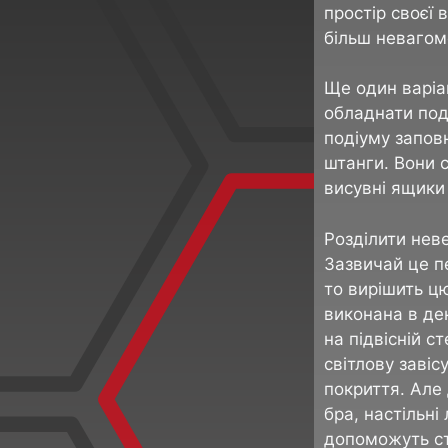
простір своєї в
більш невагом
Ще один варіан
обладнати под
подіуму запов
штанги. Вони 
висувні ящики
Розділити нев
Зазвичай це п
то вирішить цю
виконана в де
на підвісній с
світлову завіс
покриття. Але 
бра, настільні
допоможуть ст