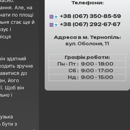
часно.
Телефони:
ання. Але, на
нати по площі
+38 (067) 350-85-59
льня стає ще й
+38 (067) 292-67-67
зує і
місця
Адреса в м. Тернопіль:
вул. Оболоня, 11
Графік роботи:
він здатний
Пн - Пт :
9:00 - 18:00
иходить зручне
Сб :
9:00 - 17:00
тавитися до
Нд :
9:00 - 15:00
ан, його
ї. Щоб він
ьно і
цузька
 бути з