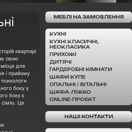
ьні
МЕБЛІ НА ЗАМОВЛЕННЯ
КУХНІ
КУХНІ КЛАСИЧНІ,
НЕОКЛАСИКА
торій квартирі
ПРИХОЖІ
має свою
ДИТЯЧІ
 місце для
ГАРДЕРОБНІ КІМНАТИ
ня і прийому
ШАФИ КУПЕ
 психологи
СПАЛЬНІ / ВІТАЛЬНІ
ного боку у
ШАФА-ЛІЖКО
шого боку є
ONLINE-ПРОЄКТ
 сім’ю. Це
НАШІ КОНТАКТИ
ми