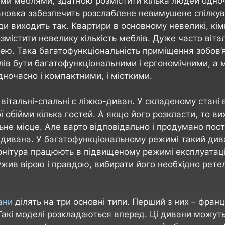
ми меблями, здатною розмістити кілька людей одно
новка забезпечить розслаблене невимушене спілкув
ди виходить так. Квартири в основному невеликі, кім
змістити невелику кількість меблів. Дуже часто віта
ею. Така багатофункціональність приміщення зобов’я
ів бути багатофункціональними і ергономічними, а 
дночасно і компактними, і місткими.
вітальні-спальні є ліжко-диван. У складеному стані 
ї обійми кілька гостей. А якщо його розкласти, то в
ьне місце. Але варто відповідально і продумано пос
 дивана. У багатофункціональному режимі такий див
рнітура працюють в підвищеному режимі експлуатаці
ужив вірою і правдою, вибирати його необхідно ретел
ани
ділять на три основні типи. Перший з них – фран
Такі моделі розкладаються вперед. Ці дивани можуть