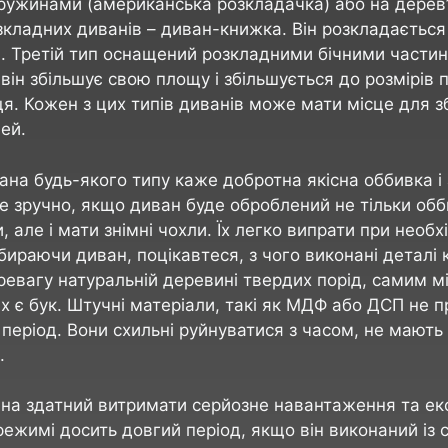
ужинами (американська розкладачка) або на дерев’
зкладних диванів – диван-книжка. Він розкладається 
і. Третій тип оснащений розкладними бічними части
він збільшує свою площу і збільшується до розмірів 
ця. Кожен з цих типів диванів може мати місце для з
ей.
ана будь-якого типу каже добротна якісна оббивка і 
е зручно, якщо диван буде оброблений не тільки обб
 але і мати знімні чохли. Їх легко випрати при необхі
бираючи диван, поцікавтеся, з чого виконані деталі 
ревагу натуральній деревині твердих порід, самим м
их є бук. Штучні матеріали, такі як МДФ або ДСП не 
період. Вони схильні руйнуватися з часом, не мають 
.
на здатний витримати серйозне навантаження та ек
ежимі досить довгий період, якщо він виконаний із с