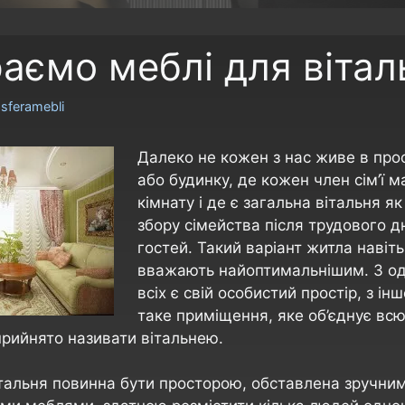
аємо меблі для вітал
р
sferamebli
Далеко не кожен з нас живе в прос
або будинку, де кожен член сім’ї 
кімнату і де є загальна вітальня як
збору сімейства після трудового д
гостей.
Такий варіант житла навіть
вважають найоптимальнішим. З од
всіх є свій особистий простір, з ін
таке приміщення, яке об’єднує всю
прийнято називати вітальнею.
італьня повинна бути просторою, обставлена зручни