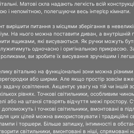
італьні. Матові скла надають легкість всій конструкції
ою і непомітною, полегшуючи весь інтер’єр кімнати.
т вирішити питання з місцями зберігання в невеликій
іум. На нього можна поставити диван, а внутрішній 
нити ящиками, які висуваються. Як ручки можуть бут
служитимуть одночасно і оригінальною прикрасою. 
 роликами, ви зробите їх висування зручнішим і легш
елику вітальню на функціональні зони можна різними
ерегородки або ширми. Але якщо простір зовсім вж
 задачу освітлення. Акцентує увагу на тій чи іншій зо
кількох рівнях. Точкові світильники, особливим чино
телі або на штанзі створять відчуття межі простору. 
у допоможуть і точкові світильники, вмонтовані в під
для цих цілей можна використовувати і традиційні с
 лампи і торшери. Більше затишку, інтимності в обста
ворити світильники, вмонтовані в ніші, спрямовані н