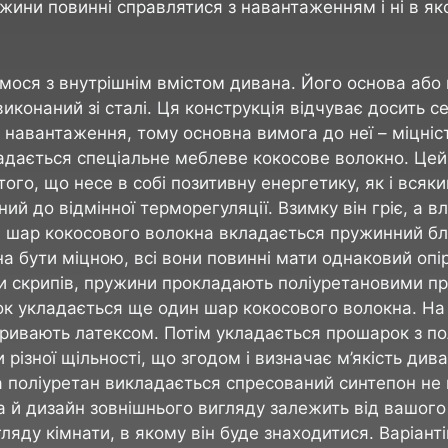
ужини повинні справлятися з навантаженням і ні в як
мося з внутрішнім вмістом дивана. Його основа або
иконаний зі сталі. Ця конструкція відчуває досить с
 навантаження, тому основна вимога до неї – міцність
адається спеціальне меблеве кокосове волокно. Цей
того, що несе в собі позитивну енергетику, як і всяк
ний до відмінної терморегуляції. Взимку він гріє, а вл
 шар кокосового волокна вкладається пружинний бл
а бути міцною, всі вони повинні мати однаковий опі
и скрипів, пружини прокладають поліуретановими п
к укладається ще один шар кокосового волокна. На 
ривають латексом. Потім укладається прошарок з по
різної щільності, що згодом і визначає м’якість див
 поліуретан викладається спресований синтепон не
а й дизайн зовнішнього вигляду залежить від вашого
ляду кімнати, в якому він буде знаходитися. Варіант