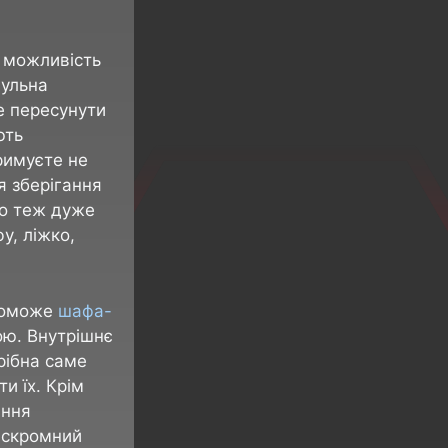
 можливість
дульна
е пересунути
ють
римуєте не
я зберігання
що теж дуже
у, ліжко,
опоможе
шафа-
ою. Внутрішнє
рібна саме
и їх. Крім
ання
е скромний