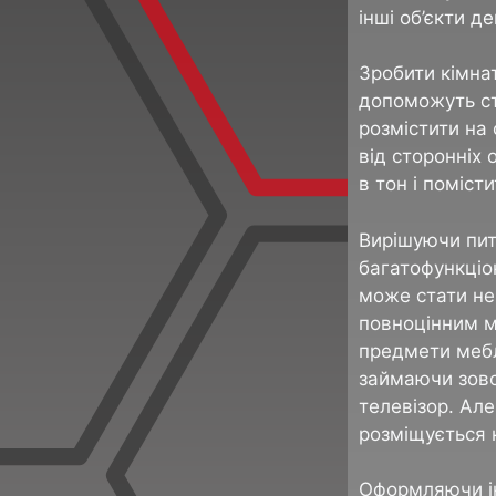
інші об’єкти де
Зробити кімнат
допоможуть ст
розмістити на 
від сторонніх 
в тон і помісти
Вирішуючи пит
багатофункціо
може стати не
повноцінним м
предмети меблі
займаючи зовс
телевізор. Але
розміщується 
Оформляючи ін