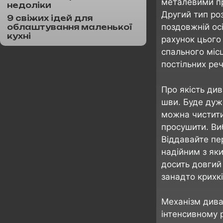
металевими пр
недоліки
Другий тип ро
9 свіжих ідей для
поздовжній ос
облаштування маленької
кухні
рахунок цього 
спального міс
постільних реч
Про якість див
шви. Буде дуж
можна чистити,
просушити. Ви
Віддавайте пе
надійним з як
досить довгий 
занадто крихкі
Механізм дива
інтенсивному р