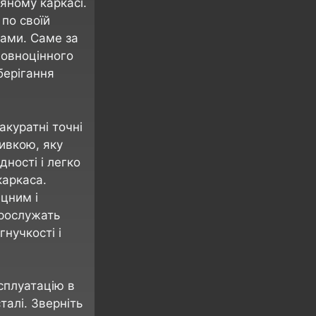
яному каркасі.
по своїй
нами. Саме за
повноцінного
берігання
акуратні точні
ивкою, яку
дності і легко
каркаса.
іцним і
прослужать
гнучкості і
сплуатацію в
талі. Зверніть