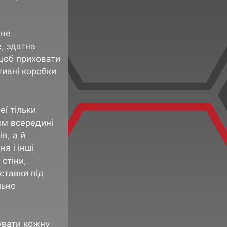
дне
, здатна
 щоб приховати
тивні коробки
ї тільки
ом всередині
в, а й
я і інші
стіни,
ставки під
льно
увати кожну