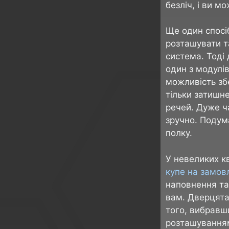
безліч, і ви м
Ще один спосі
розташувати т
система. Тоді
один з модулів
можливість зб
тільки затишне
речей. Дуже ч
зручно. Подум
полку.
У невеликих к
купе на замов
наповнення та
вам. Дверцята
того, вибравш
розташуванням