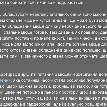
ожете обирати той, який вам подобається.
б облаштувати невелику вітальню, одночасно маючи
ам спальне місце – кутові дивани. Це може бути мо
 для обладнання місця для сну необхідно всього лиш
 і спальне місце готове. Такі дивани, як правило, да
ерігати постільні приналежності. Таким чином, ви от
 місце для відпочинку, але і досить об’ємне місце дл
асто кутові дивани обладнані відкидною полицею, 
айте самі, зі звичайного дивана можна отримати шаф
вартирах вирішити питання з місцями зберігання д
лення
, яка останнім часом стала особливо популярн
кої шафи можна вибрати, зробивши її такою, яка пот
м шафи не потрібно вільного простору, щоб відкриват
и дзеркальні стулки шафи, ви не тільки вирішите пит
 дзеркала в гардеробній, але і візуально розширит