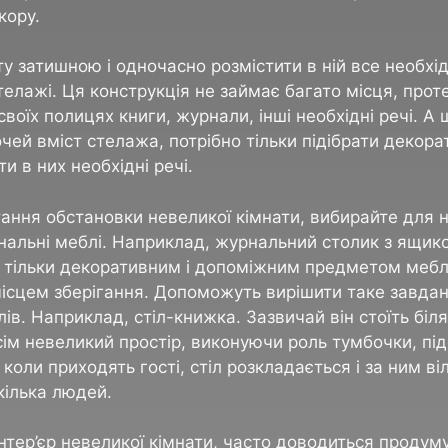
кору.
у затишною і одночасно розмістити в ній все необхі
елажі. Ця конструкція не займає багато місця, проте
своїх полицях книги, журнали, інші необхідні речі. А
очей вміст стелажа, потрібно тільки підібрати декора
ти в них необхідні речі.
ання обстановки невеликої кімнати, вибирайте для не
нальні меблі. Наприклад, журнальний столик з ящик
 тільки декоративним і допоміжним предметом меблі
ісцем зберігання. Допоможуть вирішити таке завданн
в. Наприклад, стіл-книжка. Зазвичай він стоїть біля 
ім невеликий простір, виконуючи роль тумбочки, під
 коли приходять гості, стіл розкладається і за ним ві
кілька людей.
тер’єр невеликої кімнати, часто доводиться продум