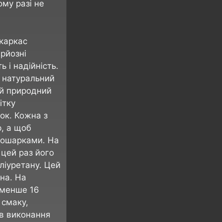
ому разі не
 каркас
ерйозні
 і надійність.
 натуральний
ий природний
ітку
ок. Кожна з
р, а щоб
рошарками. На
цей раз його
ліуретану. Цей
ана. На
 менше 16
 смаку,
ів виконання