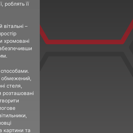
, роблять її
 вітальні –
простір
и хромовані
Забезпечивши
им.
 способами.
е обмежений,
ні стеля,
м розташовані
Створити
логове
вітильники,
новці
а картини та