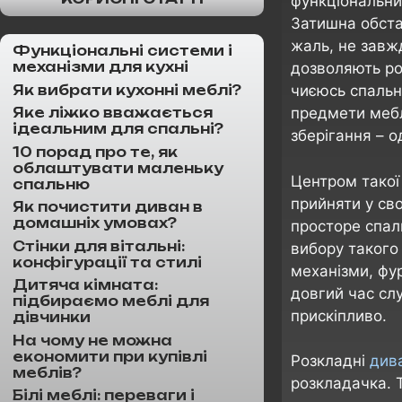
функціональни
Затишна обста
жаль, не завж
Функціональні системи і
механізми для кухні
дозволяють ро
Як вибрати кухонні меблі?
чиєюсь спальн
предмети мебл
Яке ліжко вважається
ідеальним для спальні?
зберігання – о
10 порад про те, як
облаштувати маленьку
Центром такої 
спальню
прийняти у сво
Як почистити диван в
домашніх умовах?
просторе спал
Стінки для вітальні:
вибору такого
конфігурації та стилі
механізми, фу
Дитяча кімната:
довгий час сл
підбираємо меблі для
прискіпливо.
дівчинки
На чому не можна
економити при купівлі
Розкладні
див
меблів?
розкладачка. 
Білі меблі: переваги і