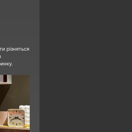
ти різняться
в
инку.