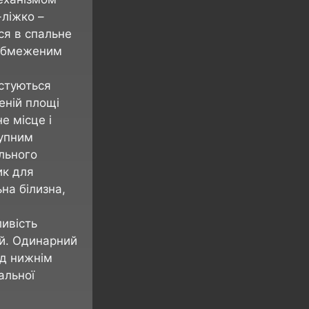
-ліжко –
ся в спальне
 обмеженим
истуються
еній площі
е місце і
тупним
льного
ик для
на білизна,
ливість
тей. Одинарний
ід нижнім
альної