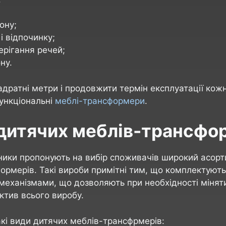
ону;
 і відпочинку;
ерігання речей;
ну.
дратні метри і продовжити термін експлуатації кож
ункціональні
меблі-трансформери
.
дитячих меблів-трансфо
ники пропонують на вибір споживачів широкий асор
ормерів. Такі вироби примітні тим, що комплектуют
механізмами, що дозволяють при необхідності міняти
ктив всього виробу.
акі види дитячих меблів-трансфрмерів: