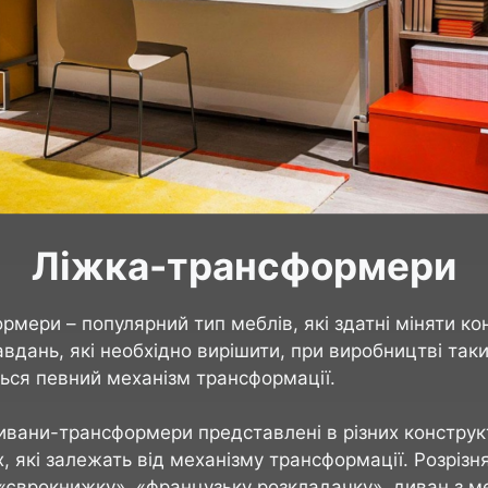
Ліжка-трансформери
рмери – популярний тип меблів, які здатні міняти ко
вдань, які необхідно вирішити, при виробництві таки
ься певний механізм трансформації.
дивани-трансформери представлені в різних констру
, які залежать від механізму трансформації. Розріз
 «єврокнижку», «французьку розкладачку», диван з м