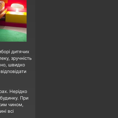
виборі дитячих
еку, зручність
вно, швидко
 відповідати
рах. Нерідко
будинку. При
им чином,
ні всі