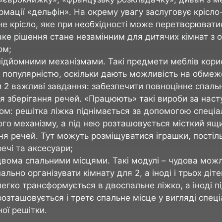
мації «дельфін». На окрему увагу заслуговує крісло
е крісло, яке при необхідності може перетворювати
аке рішення стане незамінним для дитячих кімнат з
ом;
 підйомними механізмами. Такі предмети меблів кор
 популярністю, оскільки дають можливість на обмеж
 2 важливі завдання: забезпечити повноцінне спальн
я зберігання речей. «Працюють» такі вироби за нас
ом: решітка ліжка піднімається за допомогою спеціа
го механізму, а під нею розташовується місткий ящ
ня речей. Тут можуть розміщуватися іграшки, постіль
речі та аксесуари;
двома спальними місцями. Такі модулі – чудова мож
ально організувати кімнату для 2, а іноді і трьох ді
егко трансформується в двоспальне ліжко, а іноді п
озташовується і третє спальне місце у вигляді спеці
ої решітки.