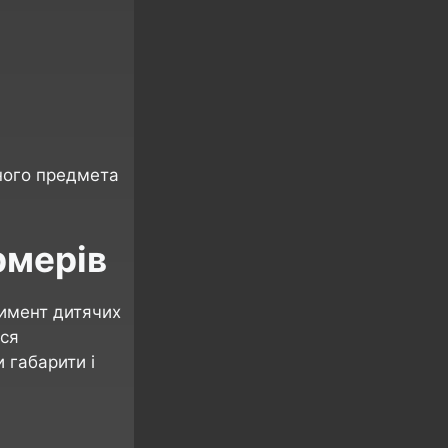
ного предмета
рмерів
тимент дитячих
ься
 габарити і