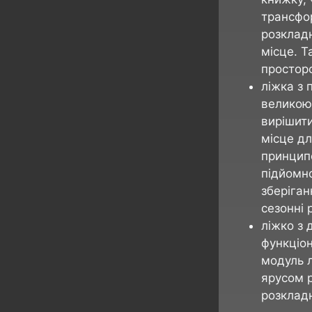
трансфор
розкладн
місце. Т
простор
ліжка з
великою
вирішити
місце дл
принцип
підйомно
зберіган
сезонні 
ліжко з 
функціон
модуль л
ярусом р
розкладн