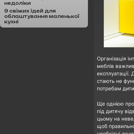
недоліки
9 свіжих ідей для
облаштування маленької
кухні
Організація ін
меблів важливо
експлуатації. 
стають не фун
потребам дити
Ще однією про
під дитячу ві
цьому на неве
щоб правильно
необхідні зони