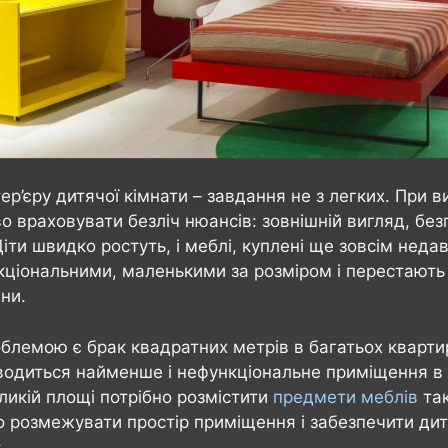
тер’єру дитячої кімнати – завдання не з легких. При 
 враховувати безліч нюансів: зовнішній вигляд, безп
Діти швидко ростуть, і меблі, куплені ще зовсім неда
кціональними, маленькими за розміром і перестають
ни.
блемою є брак квадратних метрів в багатьох кварти
дводиться найменше і нефункціональне приміщення в 
ликій площі потрібно розмістити
предмети меблів
так
 розмежувати простір приміщення і забезпечити дити
: