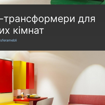
-трансформери для
их кімнат
р
sferamebli