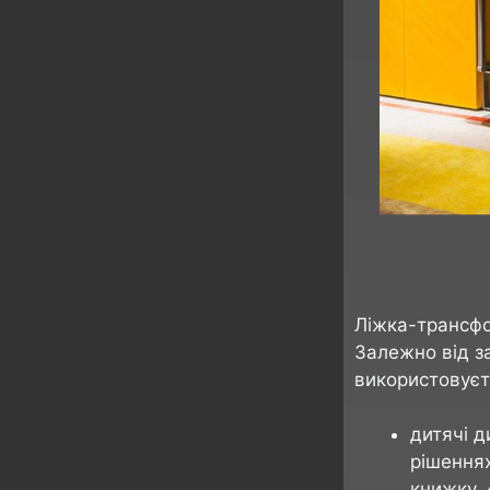
Ліжка-трансфо
Залежно від за
використовуєт
дитячі 
рішеннях
книжку,