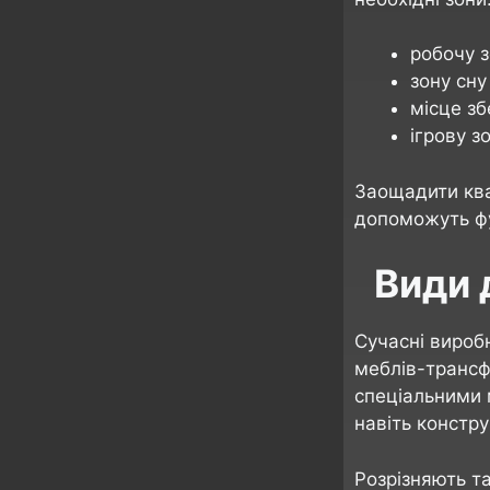
робочу з
зону сну
місце зб
ігрову зо
Заощадити ква
допоможуть ф
Види 
Сучасні вироб
меблів-трансф
спеціальними 
навіть констру
Розрізняють т