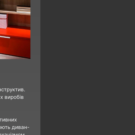
нструктив.
х виробів
ктивних
няють диван-
еханізмом