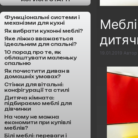
Функціональні системи і
Меблі
механізми для кухні
Як вибрати кухонні меблі?
дитяч
Яке ліжко вважається
ідеальним для спальні?
10 порад про те, як
19.01.2019
Авто
облаштувати маленьку
спальню
Як почистити диван в
домашніх умовах?
Стінки для вітальні:
конфігурації та стилі
Дитяча кімната:
підбираємо меблі для
дівчинки
На чому не можна
економити при купівлі
меблів?
Білі меблі: переваги і